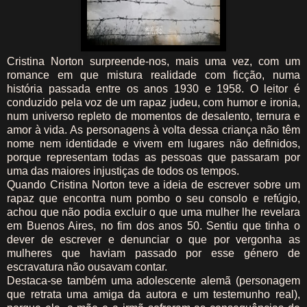
Cristina Norton surpreende-nos, mais uma vez, com um
romance em que mistura realidade com ficção, numa
história passada entre os anos 1930 e 1958. O leitor é
conduzido pela voz de um rapaz judeu, com humor e ironia,
num universo repleto de momentos de desalento, ternura e
amor à vida. As personagens à volta dessa criança não têm
nome nem identidade e vivem em lugares não definidos,
porque representam todas as pessoas que passaram por
uma das maiores injustiças de todos os tempos.
Quando Cristina Norton teve a ideia de escrever sobre um
rapaz que encontra num pombo o seu consolo e refúgio,
achou que não podia excluir o que uma mulher lhe revelara
em Buenos Aires, no fim dos anos 50. Sentiu que tinha o
dever de escrever e denunciar o que por vergonha as
mulheres que haviam passado por esse género de
escravatura não ousavam contar.
Destaca-se também uma adolescente alemã (personagem
que retrata uma amiga da autora e um testemunho real),