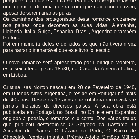
porque ela, a mãe e a irmã sofreram as consequências de
um regime e de uma guerra com que não concordavam,
apesar de serem arianas puras.
Os caminhos dos protagonistas deste romance cruzam-se
nos países onde decorrem as suas vidas: Alemanha,
Holanda, Itália, Suíça, Espanha, Brasil, Argentina e também
Portugal.
Foi em memória deles e de todos os que não tiveram voz
para narrar o inenarrável que este livro foi escrito.
O novo romance será apresentado por Henrique Monteiro,
esta sexta-feira, pelas 18h30, na Casa da América Latina,
em Lisboa.
Cristina Kas Norton nasceu em 28 de Fevereiro de 1948,
em Buenos Aires, Argentina, e reside em Portugal há mais
de 40 anos. Desde os 17 anos que colabora em revistas e
jornais literários de diversos países. A sua obra está
publicada em Portugal, no Brasil, no Chile e em Espanha;
engloba a poesia, o romance e o conto. Dos vários títulos
que publicou destacam-se O Segredo da Bastarda, O
Afinador de Pianos, O Lázaro do Porto, O Barco de
Chocolate (contos infantis, Prémio Adolfo Simões Müller,