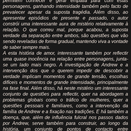
permitem conhecer e gerar empatia para com estas
personagens, ganhando intensidade também pelo facto de
prevalecer apesar da suposta tragédia. Além disso, ao
apresentar episódios de presente e passado, o autor
constrói uma interessante aura de mistério relativamente à
relação. O que correu mal, porque acabou, a suposta
verdade da separação entre ambos, são questões que vão
sendo reveladas de forma gradual, mantendo viva a vontade
de saber sempre mais.
A esta história de amor, interessante também por reflectir
uma quase inocência na relação entre personagens, junta-
se um lado mais negro. A investigação de Andrew e a
intervenção dos que o querem impedir de descobrir a
verdade implicam momentos de grande tensão, escolhas
difíceis e momentos de grande intensidade, principalmente
na fase final. Além disso, há neste mistério um interessante
conjunto de questões para reflectir, quer na abordagem a
problemas globais como o tráfico de mulheres, quer a
questões pessoais e familiares, como a intervenção da
família de Andrew e a fixação nas tradições. E há também a
doença, que, além de influência fulcral nos passos dados
por Andrew, serve também para construir, ao longo da
história, um conjunto de pontos de contacto entre