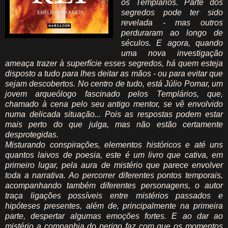
os Templários. Parte dos
segredos pode ter sido
revelada - mas outros
perduraram ao longo de
séculos. E agora, quando
uma nova investigação
ameaça trazer à superfície esses segredos, há quem esteja
disposto a tudo para lhes deitar as mãos - ou para evitar que
sejam descobertos. No centro de tudo, está Júlio Pomar, um
jovem arqueólogo fascinado pelos Templários, que,
chamado à cena pelo seu antigo mentor, se vê envolvido
numa delicada situação... Pois as respostas podem estar
mais perto do que julga, mas não estão certamente
desprotegidas.
Misturando conspirações, elementos históricos e até uns
quantos laivos de poesia, este é um livro que cativa, em
primeiro lugar, pela aura de mistério que parece envolver
toda a narrativa. Ao percorrer diferentes pontos temporais,
acompanhando também diferentes personagens, o autor
traça ligações possíveis entre mistérios passados e
hipóteses presentes, além de, principalmente na primeira
parte, despertar algumas emoções fortes. E ao dar ao
mistério a companhia do perigo faz com que os momentos