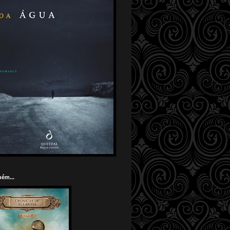
ém...