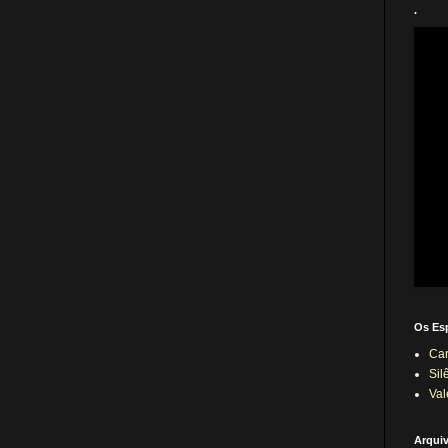
.
Os Es
Car
Sil
Val
Arqui