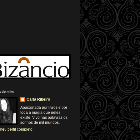
a de mim
Carla Ribeiro
Apaixonada por livros e por
toda a magia que neles
existe. Vivo nas palavras os
sonhos de mil mundos.
meu perfil completo