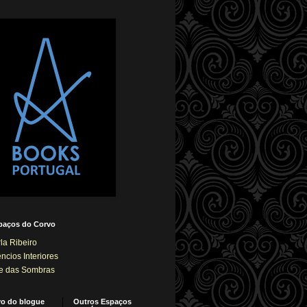
paços do Corvo
la Ribeiro
êncios Interiores
e das Sombras
vo do blogue
Outros Espaços