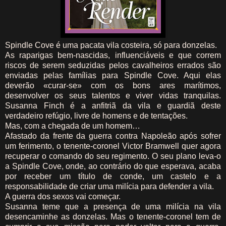
Spindle Cove é uma pacata vila costeira, só para donzelas.
As raparigas bem-nascidas, influenciáveis e que correm
riscos de serem seduzidas pelos cavalheiros errados são
enviadas pelas famílias para Spindle Cove. Aqui elas
deverão «curar-se» com os bons ares marítimos,
desenvolver os seus talentos e viver vidas tranquilas.
Susanna Finch é a anfitriã da vila e guardiã deste
verdadeiro refúgio, livre de homens e de tentações.
Mas, com a chegada de um homem…
Afastado da frente da guerra contra Napoleão após sofrer
um ferimento, o tenente-coronel Victor Bramwell quer agora
recuperar o comando do seu regimento. O seu plano leva-o
a Spindle Cove, onde, ao contrário do que esperava, acaba
por receber um título de conde, um castelo e a
responsabilidade de criar uma milícia para defender a vila.
A guerra dos sexos vai começar.
Susanna teme que a presença de uma milícia na vila
desencaminhe as donzelas. Mas o tenente-coronel tem de