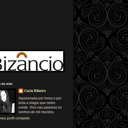
a de mim
Carla Ribeiro
Apaixonada por livros e por
toda a magia que neles
existe. Vivo nas palavras os
sonhos de mil mundos.
meu perfil completo