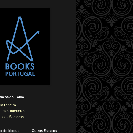
paços do Corvo
la Ribeiro
êncios Interiores
e das Sombras
vo do blogue
Outros Espaços