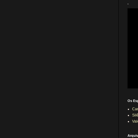
.
Os Es
Car
Sil
Val
Arqui