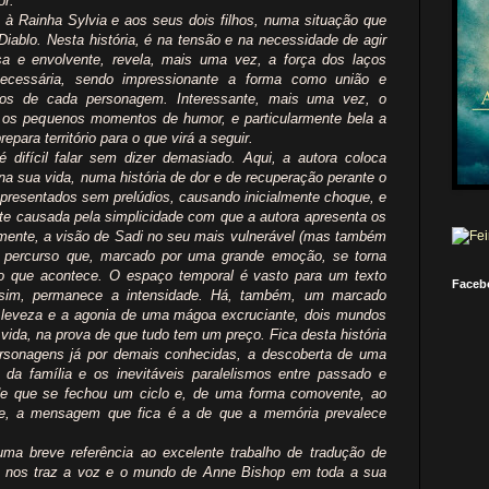
or.
à Rainha Sylvia e aos seus dois filhos, numa situação que
Diablo. Nesta história, é na tensão e na necessidade de agir
sa e envolvente, revela, mais uma vez, a força dos laços
ecessária, sendo impressionante a forma como união e
tos de cada personagem. Interessante, mais uma vez, o
 e os pequenos momentos de humor, e particularmente bela a
epara território para o que virá a seguir.
 difícil falar sem dizer demasiado. Aqui, a autora coloca
 sua vida, numa história de dor e de recuperação perante o
apresentados sem prelúdios, causando inicialmente choque, e
te causada pela simplicidade com que a autora apresenta os
mente, a visão de Sadi no seu mais vulnerável (mas também
m percurso que, marcado por uma grande emoção, se torna
 o que acontece. O espaço temporal é vasto para um texto
Faceb
assim, permanece a intensidade. Há, também, um marcado
 leveza e a agonia de uma mágoa excruciante, dois mundos
ida, na prova de que tudo tem um preço. Fica desta história
rsonagens já por demais conhecidas, a descoberta de uma
da família e os inevitáveis paralelismos entre passado e
 de que se fechou um ciclo e, de uma forma comovente, ao
e, a mensagem que fica é a de que a memória prevalece
ma breve referência ao excelente trabalho de tradução de
z, nos traz a voz e o mundo de Anne Bishop em toda a sua