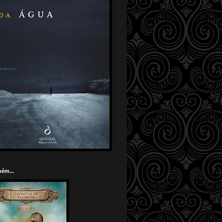
ém...