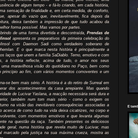
usência de algum tempo - e fá-lo criando, em cada história,
ma sensação de finalidade e, em certa medida, de conforto,
ue, apesar do vazio que, inevitavelmente, fica depois da
eitura, deixa também a impressão de que tudo acabou da
elhor forma possível. Mas vamos por partes.
brindo de uma forma divertida e descontraída,
Prendas de
Winsol
apresenta os preparativos da primeira celebração do
insol com Daemon Sadi como verdadeiro soberano de
hemlan. E o que marca nesta história é principalmente a
nos laços que unem a família SaDiablo. Terno, emotivo e com
os, a história reflecte, acima de tudo, o amor nos seus
da uma maravilhosa visão do quotidiano no Paço, bem como
 do princípio ao fim, com vários momentos comoventes e um
na-se bem mais sério. A história é a do retiro de Surreal em
perar dos acontecimentos da casa arrepiante. Mas quando
ridade de Lucivar Yaslana, a reacção necessária será dura e
terior, também num tom mais sério - como o exigem os
urno na visão das inevitáveis consequências associadas a
E tamb
o acerca de como tudo na vida deixa cicatrizes, no corpo e
nvolvente, com momentos emotivos e que levanta algumas
ente na questão da raça. Também presentes os deliciosos
ade geral, numa história que revela muito de Lucivar, mas
al marcado pela justiça na sua máxima crueza, mostra as