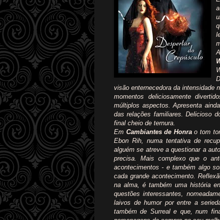
a
u
q
l
m
A
W
D
visão enternecedora da intensidade 
momentos deliciosamente divertid
múltiplos aspectos. Apresenta ain
das relações familiares. Delicioso
final cheio de ternura.
Em
Cambiantes de Honra
o tom tor
Ebon Rih, numa tentativa de recu
alguém se atreve a questionar a auto
precisa. Mais complexo que o an
acontecimentos - e também algo sot
cada grande acontecimento. Reflexã
na alma, é também uma história e
questões interessantes, nomeadam
laivos de humor por entre a seried
também de Surreal e que, num fin