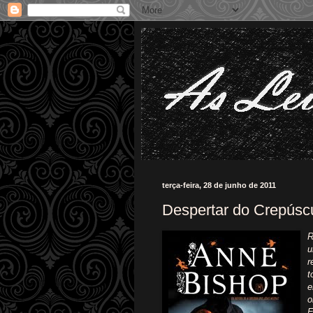
terça-feira, 28 de junho de 2011
Despertar do Crepúsc
R
u
r
t
e
o
E