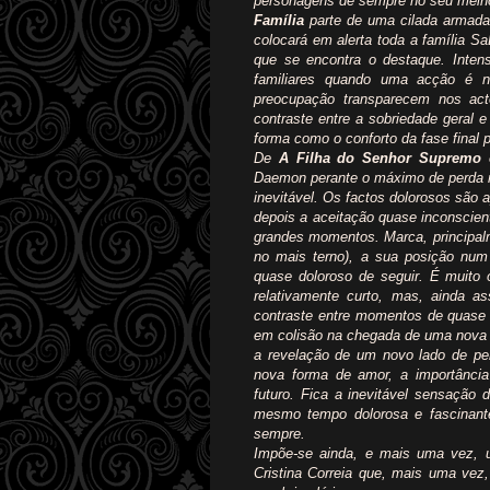
personagens de sempre no seu melh
Família
parte de uma cilada armada 
colocará em alerta toda a família Sa
que se encontra o destaque. Inten
familiares quando uma acção é n
preocupação transparecem nos ac
contraste entre a sobriedade geral
forma como o conforto da fase final pr
De
A Filha do Senhor Supremo
é
Daemon perante o máximo de perda na
inevitável. Os factos dolorosos são 
depois a aceitação quase inconscien
grandes momentos. Marca, principal
no mais terno), a sua posição nu
quase doloroso de seguir. É muito
relativamente curto, mas, ainda 
contraste entre momentos de quase
em colisão na chegada de uma nova v
a revelação de um novo lado de pe
nova forma de amor, a importância 
futuro. Fica a inevitável sensação
mesmo tempo dolorosa e fascinant
sempre.
Impõe-se ainda, e mais uma vez, u
Cristina Correia que, mais uma ve