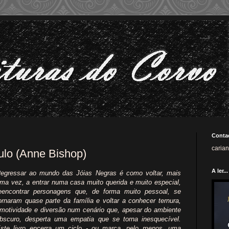
Conta
caria
ulo (Anne Bishop)
A ler...
egressar ao mundo das Jóias Negras é como voltar, mais
ma vez, a entrar numa casa muito querida e muito especial,
eencontrar personagens que, de forma muito pessoal, se
ornaram quase parte da família e voltar a conhecer ternura,
motividade e diversão num cenário que, apesar do ambiente
bscuro, desperta uma empatia que se torna inesquecível.
ste livro encerra um ciclo - ou marca, pelo menos, uma