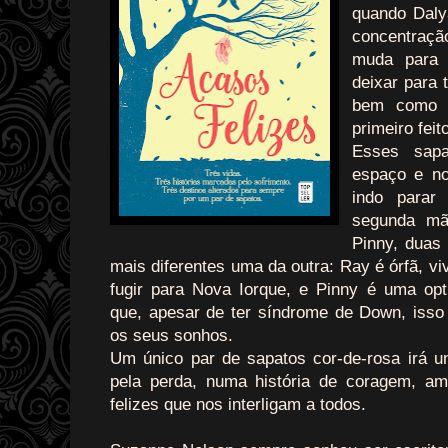
quando Daly
concentraçã
muda para 
deixar para
bem como u
primeiro feito
Esses sap
espaço e no
indo parar
segunda mã
Pinny, duas
mais diferentes uma da outra: Ray é órfã, v
fugir para Nova Iorque, e Pinny é uma opti
que, apesar de ter síndrome de Down, isso 
os seus sonhos.
Um único par de sapatos cor-de-rosa irá un
pela perda, numa história de coragem, a
felizes que nos interligam a todos.