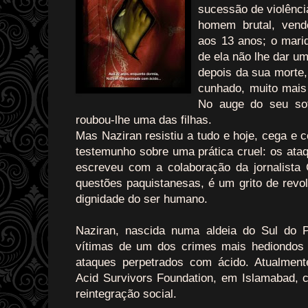
sucessão de violênci
homem brutal, ven
aos 13 anos; o mari
de ela não lhe dar u
depois da sua morte
cunhado, muito mais 
No auge do seu sof
roubou-lhe uma das filhas.
Mas Naziran resistiu a tudo e hoje, cega e 
testemunho sobre uma prática cruel: os ataq
escreveu com a colaboração da jornalista C
questões paquistanesas, é um grito de revol
dignidade do ser humano.
Naziran, nascida numa aldeia do Sul do 
vítimas de um dos crimes mais hediondos 
ataques perpetrados com ácido. Atualment
Acid Survivors Foundation, em Islamabad, 
reintegração social.